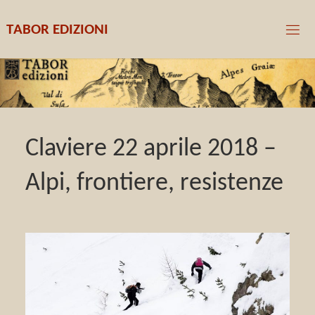
T
A
B
O
R
E
D
I
Z
I
O
N
I
Claviere 22 aprile 2018 –
Alpi, frontiere, resistenze