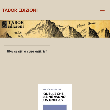
T
A
B
O
R
E
D
I
Z
I
O
N
I
libri di altre case editrici