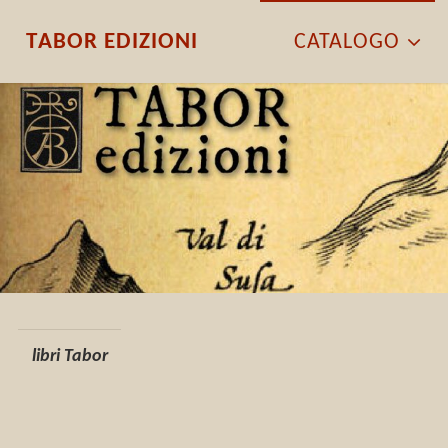
T
A
B
O
R
E
D
I
Z
I
O
N
I
CATALOGO
libri Tabor