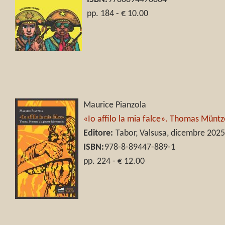
pp. 184 - € 10.00
Maurice Pianzola
«Io affilo la mia falce». Thomas Müntze
Editore:
Tabor, Valsusa, dicembre 202
ISBN:
978-8-89447-889-1
pp. 224 - € 12.00