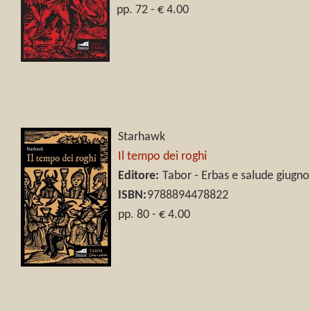
pp. 72 - € 4.00
Starhawk
Il tempo dei roghi
Editore:
Tabor - Erbas e salude giugn
ISBN:
9788894478822
pp. 80 - € 4.00