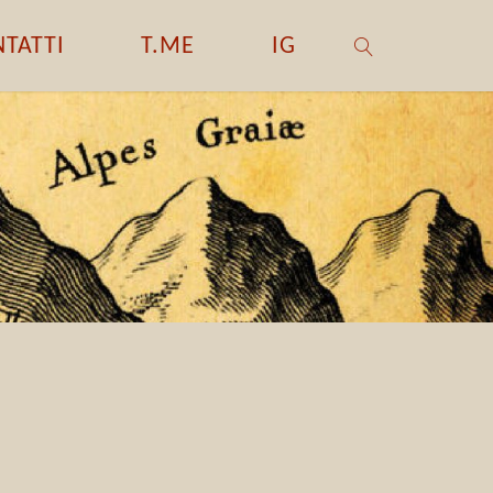
TATTI
T.ME
IG
CERCA