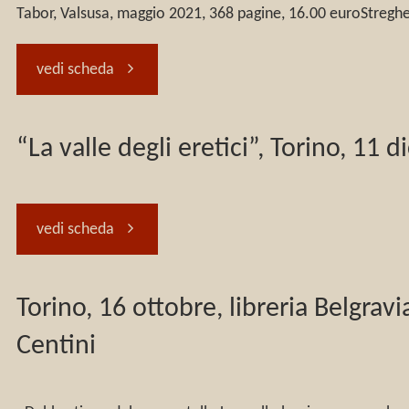
–
–
Tabor, Valsusa, maggio 2021, 368 pagine, 16.00 euroStreghe,
Credenza”,
Valsusa"
Presentazione
via
"Michela
vedi scheda
di
W.
Zucca
“La valle degli eretici”, Torino, 11
“Donne
Fontan
presenta
delinquenti”"
31,
“Donne
"“La
vedi scheda
Bussoleno
delinquenti”
valle
Torino, 16 ottobre, libreria Belgrav
–
–
degli
Centini
21
in
eretici”,