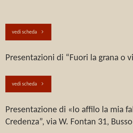
2026,
mia
ore
falce”.
"Presentazioni
vedi scheda
16:00,
Thomas
di
Presentazioni di “Fuori la grana o
COX18.
Muntzer
“Io
Presentazione
e
affilo
"Presentazioni
vedi scheda
di
la
la
di
Presentazione di «Io affilo la mia 
“Io
guerra
mia
“Fuori
Credenza”, via W. Fontan 31, Buss
affilo
dei
falce.
la