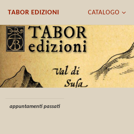
T
A
B
O
R
E
D
I
Z
I
O
N
I
CATALOGO
appuntamenti passati