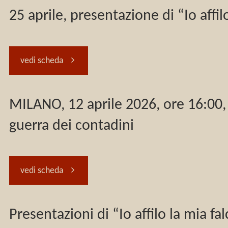
25 aprile, presentazione di “Io affi
"25
vedi scheda
aprile,
MILANO, 12 aprile 2026, ore 16:00, 
presentazione
guerra dei contadini
di
"MILANO,
“Io
vedi scheda
12
affilo
Presentazioni di “Io affilo la mia f
aprile
la