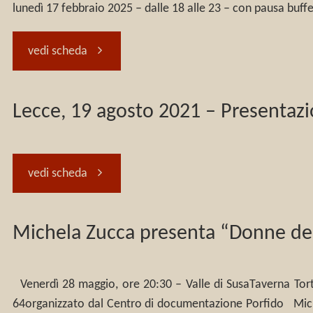
lunedì 17 febbraio 2025 – dalle 18 alle 23 – con pausa buffe
dei
Muntzer
Villar
contadini"
"L’alba
vedi scheda
e
Pellice
di
la
(TO),
Lecce, 19 agosto 2021 – Presentaz
tutto
guerra
20,
–
"Lecce,
vedi scheda
dei
21,
17
19
contadini,
22
Michela Zucca presenta “Donne deli
febbraio
agosto
Associazione
giugno
2025
2021
Venerdì 28 maggio, ore 20:30 – Valle di SusaTaverna Tortu
“La
2025"
64organizzato dal Centro di documentazione Porfido Michela