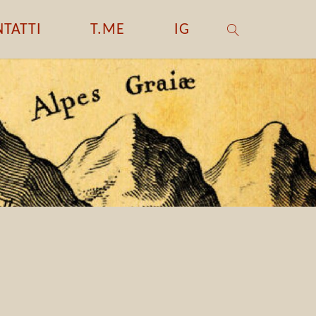
TATTI
T.ME
IG
CERCA