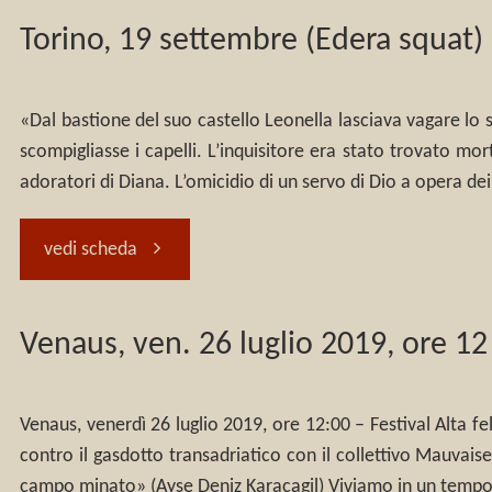
20
Torino, 19 settembre (Edera squat) 
29
degli
settembre,
maggio
eretici”
ore
«Dal bastione del suo castello Leonella lasciava vagare lo s
scompigliasse i capelli. L’inquisitore era stato trovato morto
2021"
–
18
adoratori di Diana. L’omicidio di un servo di Dio a opera de
con
–
"Torino,
vedi scheda
l’autore
Presentazione
19
Venaus, ven. 26 luglio 2019, ore 12
Riccardo
“La
settembre
Borgogno
valle
(Edera
Venaus, venerdì 26 luglio 2019, ore 12:00 – Festival Alta fe
contro il gasdotto transadriatico con il collettivo Mauvais
e
degli
squat)
campo minato» (Ayse Deniz Karacagil) Viviamo in un tempo 