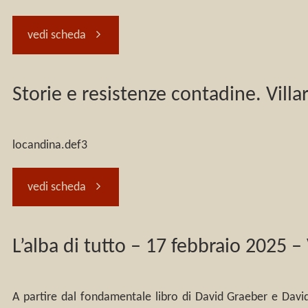
la
contadini"
Thomas
"Presentazione
grana
vedi scheda
mia
Müntzer
di
o
Storie e resistenze contadine. Villa
falce”.
e
«Io
vi
Thomas
la
affilo
ammazziamo!”
locandina.def3
Muntzer
guerra
la
–
"Storie
vedi scheda
e
dei
mia
febbraio-
e
L’alba di tutto – 17 febbraio 2025 –
la
contadini”"
falce».
marzo
resistenze
guerra
Thomas
2026"
contadine.
A partire dal fondamentale libro di David Graeber e David