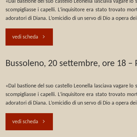
dicembre
Valsusa
«Dal bastione del suo castello Leonella lasciava vagare lo s
Torino,
scompigliasse i capelli. L’inquisitore era stato trovato morto
2025,
e
adoratori di Diana. L’omicidio di un servo di Dio a opera de
11
ore
a
"Torino,
vedi scheda
dicembre
18:00"
Torino
16
2019,
Bussoleno, 20 settembre, ore 18 – P
–
ottobre,
Radio
venerdì
libreria
«Dal bastione del suo castello Leonella lasciava vagare lo s
Blackout,
scompigliasse i capelli. L’inquisitore era stato trovato morto
28
Belgravia:
adoratori di Diana. L’omicidio di un servo di Dio a opera de
ore
e
“La
21"
"Bussoleno,
vedi scheda
sabato
valle