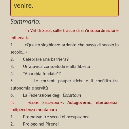
venire.
Sommario:
I. In Val di Susa, sulle tracce di un’insubordinazione
millenaria
1. «Questo singhiozzo ardente che passa di secolo in
secolo…»
2. Celebrare una barriera?
3. Un’atavica consuetudine alla libertà
4. “Anarchia feudale”?
5. Le correnti pauperistiche e il conflitto tra
autonomia e servitù
6. La Federazione degli
Escartoun
II. «
Lous Escartoun
». Autogoverno, eterodossia,
indipendenza montanara
1. Premessa: tre secoli di occupazione
2. Prologo nei Pirenei