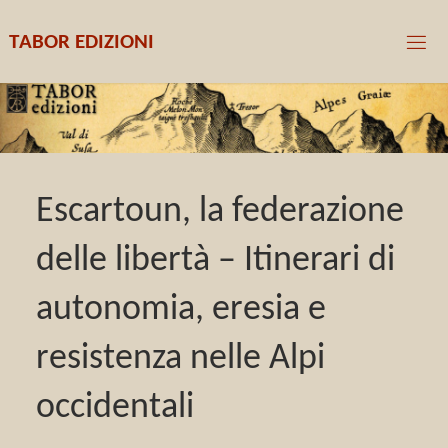
T
A
B
O
R
E
D
I
Z
I
O
N
I
Escartoun, la federazione
delle libertà – Itinerari di
autonomia, eresia e
resistenza nelle Alpi
occidentali