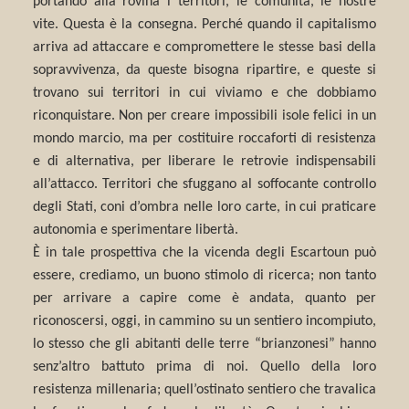
portando alla rovina i territori, le comunità, le nostre
vite. Questa è la consegna. Perché quando il capitalismo
arriva ad attaccare e compromettere le stesse basi della
sopravvivenza, da queste bisogna ripartire, e queste si
trovano sui territori in cui viviamo e che dobbiamo
riconquistare. Non per creare impossibili isole felici in un
mondo marcio, ma per costituire roccaforti di resistenza
e di alternativa, per liberare le retrovie indispensabili
all’attacco. Territori che sfuggano al soffocante controllo
degli Stati, coni d’ombra nelle loro carte, in cui praticare
autonomia e sperimentare libertà.
È in tale prospettiva che la vicenda degli Escartoun può
essere, crediamo, un buono stimolo di ricerca; non tanto
per arrivare a capire come è andata, quanto per
riconoscersi, oggi, in cammino su un sentiero incompiuto,
lo stesso che gli abitanti delle terre “brianzonesi” hanno
senz’altro battuto prima di noi. Quello della loro
resistenza millenaria; quell’ostinato sentiero che travalica