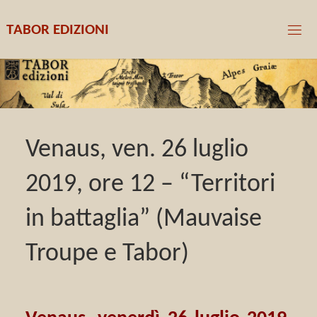
T
A
B
O
R
E
D
I
Z
I
O
N
I
Venaus, ven. 26 luglio
2019, ore 12 – “Territori
in battaglia” (Mauvaise
Troupe e Tabor)