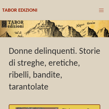
T
A
B
O
R
E
D
I
Z
I
O
N
I
Donne delinquenti. Storie
di streghe, eretiche,
ribelli, bandite,
tarantolate