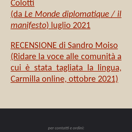
Colotti
(da
Le Monde diplomatique / il
manifesto
) luglio 2021
RECENSIONE di Sandro Moiso
(Ridare la voce alle comunità a
cui è stata tagliata la lingua,
Carmilla online, ottobre 2021)
per contatti e ordini: