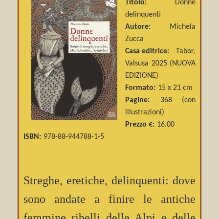
Titolo:
Donne
delinquenti
Autore:
Michela
Zucca
Casa editrice:
Tabor,
Valsusa 2025 (NUOVA
EDIZIONE)
Formato:
15 x 21 cm
Pagine:
368 (con
illustrazioni)
Prezzo €:
16.00
ISBN:
978-88-944788-1-5
Streghe, eretiche, delinquenti: dove
sono andate a finire le antiche
femmine ribelli delle Alpi e delle