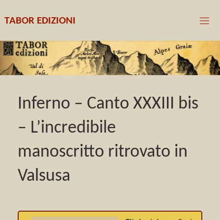
T
A
B
O
R
E
D
I
Z
I
O
N
I
Inferno – Canto XXXIII bis
– L’incredibile
manoscritto ritrovato in
Valsusa